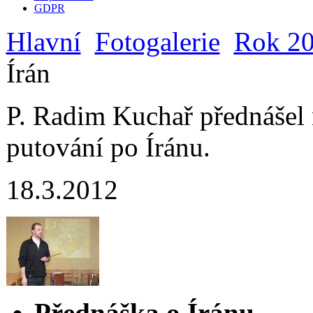
GDPR
Hlavní
Fotogalerie
Rok 2
Írán
P. Radim Kuchař přednášel
putování po Íránu.
18.3.2012
Přednáška o Íránu