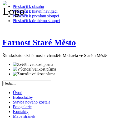
Přeskočit k obsahu
Přeskočit k hlavní navigaci
Přeskočit k prvnímu sloupci
Přeskočit k druhému sloupci
Farnost Staré Město
Římskokatolická farnost archanděla Michaela ve Starém Městě
Úvod
Bohoslužby
Stavba nového kostela
Fotogalerie
Kontakty
Mapa stránek