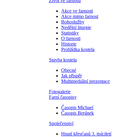
Život ve farnosti
Akce ve farnosti
Akce mimo farnost
Bohoslužby
Nedělní liturgie
Statistiky
O farnosti
Historie
Prohlídka kostela
Stavba kostela
Obecné
Jak přispět
Multimediální prezentace
Fotogalerie
Farní časopisy
Časopis Michael
Časopis Beránek
Společenství
Hnutí křesťanů 3. tisíciletí