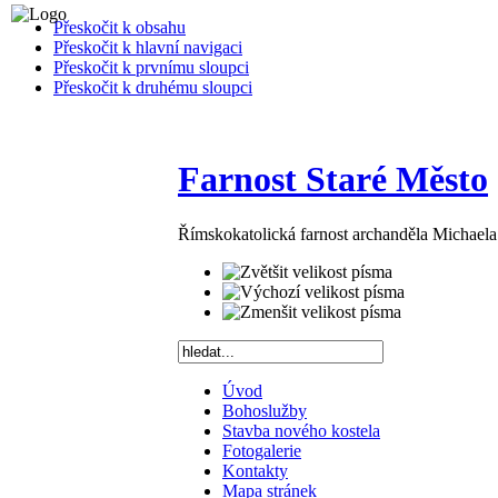
Přeskočit k obsahu
Přeskočit k hlavní navigaci
Přeskočit k prvnímu sloupci
Přeskočit k druhému sloupci
Farnost Staré Město
Římskokatolická farnost archanděla Michael
Úvod
Bohoslužby
Stavba nového kostela
Fotogalerie
Kontakty
Mapa stránek