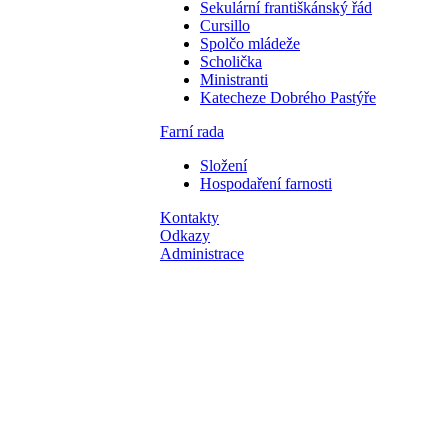
Sekulární františkánský řád
Cursillo
Spolčo mládeže
Scholička
Ministranti
Katecheze Dobrého Pastýře
Farní rada
Složení
Hospodaření farnosti
Kontakty
Odkazy
Administrace