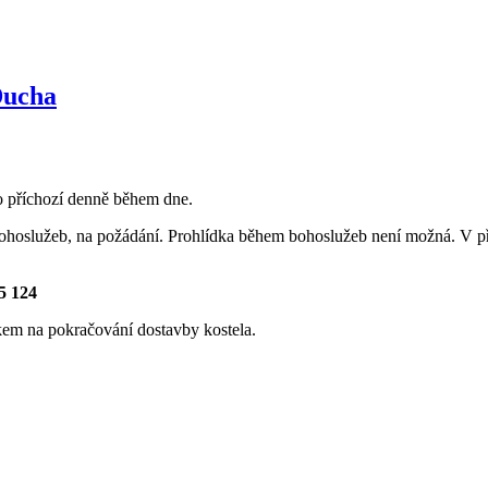
Ducha
ro příchozí denně během dne.
bohoslužeb, na požádání. Prohlídka během bohoslužeb není možná. V př
5 124
kem na pokračování dostavby kostela.