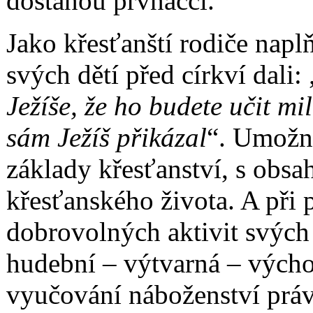
dostanou prvňáčci.
Jako křesťanští rodiče naplň
svých dětí před církví dali: 
Ježíše, že ho budete učit mi
sám Ježíš přikázal
“. Umožně
základy křesťanství, s obsa
křesťanského života. A při
dobrovolných aktivit svých
hudební – výtvarná – výcho
vyučování náboženství právě