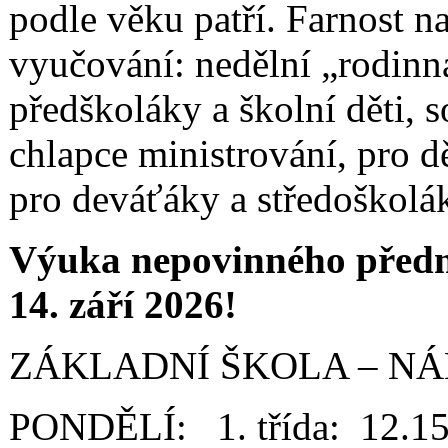
podle věku patří. Farnost n
vyučování: nedělní „rodinn
předškoláky a školní děti, s
chlapce ministrování, pro dě
pro deváťáky a středoškolá
Výuka nepovinného předmě
14. září 2026!
ZÁKLADNÍ ŠKOLA – NÁ
PONDĚLÍ: 1. třída: 12.15