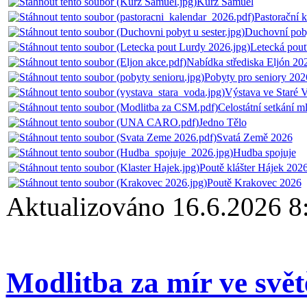
Kurz Samuel
Pastorační 
Duchovní poby
Letecká pou
Nabídka střediska Eljón 20
Pobyty pro seniory 202
Výstava ve Staré 
Celostátní setkání m
Jedno Tělo
Svatá Země 2026
Hudba spojuje
Poutě klášter Hájek 202
Poutě Krakovec 2026
Aktualizováno 16.6.2026 8
Modlitba za mír ve svět