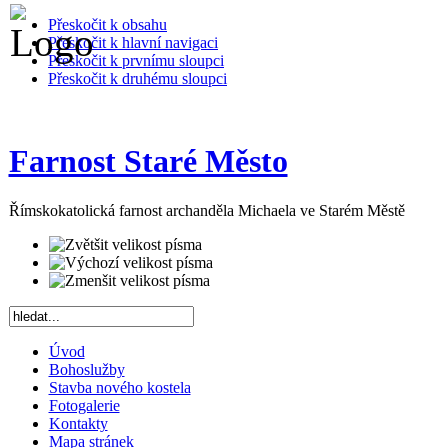
Přeskočit k obsahu
Přeskočit k hlavní navigaci
Přeskočit k prvnímu sloupci
Přeskočit k druhému sloupci
Farnost Staré Město
Římskokatolická farnost archanděla Michaela ve Starém Městě
Úvod
Bohoslužby
Stavba nového kostela
Fotogalerie
Kontakty
Mapa stránek