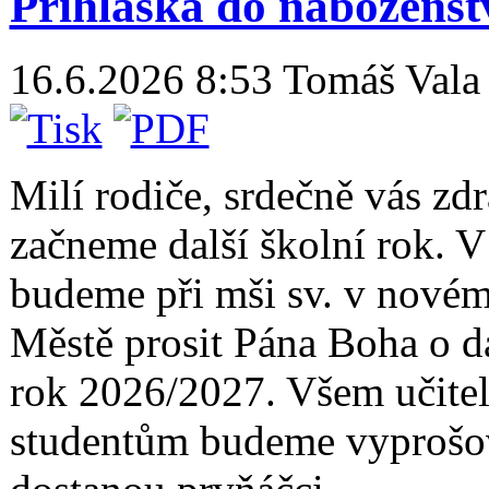
Přihláška do náboženst
16.6.2026 8:53
Tomáš Vala
Milí rodiče, srdečně vás z
začneme další školní rok. V
budeme při mši sv. v novém
Městě prosit Pána Boha o d
rok 2026/2027. Všem učite
studentům budeme vyprošov