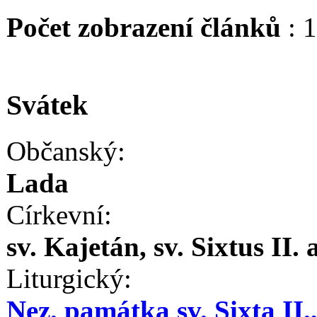
Počet zobrazení článků
: 
Svátek
Občanský:
Lada
Církevní:
sv. Kajetán, sv. Sixtus II.
Liturgický:
Nez. památka sv. Sixta II.