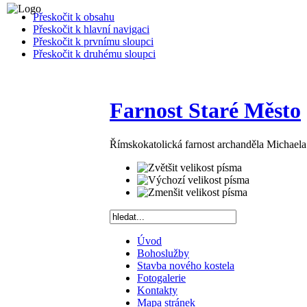
Přeskočit k obsahu
Přeskočit k hlavní navigaci
Přeskočit k prvnímu sloupci
Přeskočit k druhému sloupci
Farnost Staré Město
Římskokatolická farnost archanděla Michael
Úvod
Bohoslužby
Stavba nového kostela
Fotogalerie
Kontakty
Mapa stránek