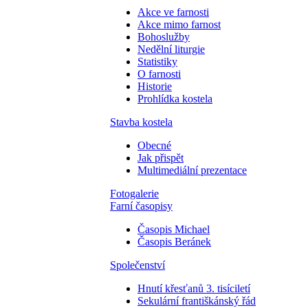
Akce ve farnosti
Akce mimo farnost
Bohoslužby
Nedělní liturgie
Statistiky
O farnosti
Historie
Prohlídka kostela
Stavba kostela
Obecné
Jak přispět
Multimediální prezentace
Fotogalerie
Farní časopisy
Časopis Michael
Časopis Beránek
Společenství
Hnutí křesťanů 3. tisíciletí
Sekulární františkánský řád