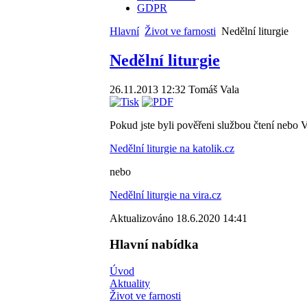
GDPR
Hlavní
Život ve farnosti
Nedělní liturgie
Nedělní liturgie
26.11.2013 12:32
Tomáš Vala
Pokud jste byli pověřeni službou čtení nebo Vá
Nedělní liturgie na katolik.cz
nebo
Nedělní liturgie na vira.cz
Aktualizováno 18.6.2020 14:41
Hlavní nabídka
Úvod
Aktuality
Život ve farnosti