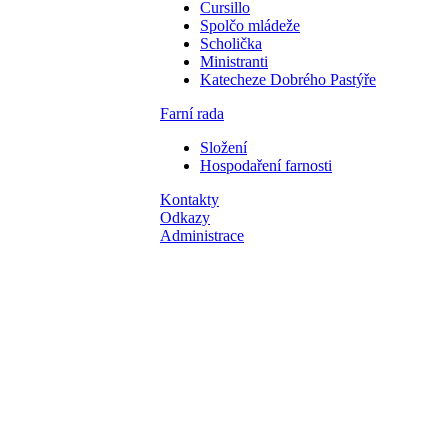
Cursillo
Spolčo mládeže
Scholička
Ministranti
Katecheze Dobrého Pastýře
Farní rada
Složení
Hospodaření farnosti
Kontakty
Odkazy
Administrace