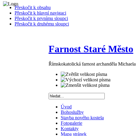
Přeskočit k obsahu
Přeskočit k hlavní navigaci
Přeskočit k prvnímu sloupci
Přeskočit k druhému sloupci
Farnost Staré Město
Římskokatolická farnost archanděla Michael
Úvod
Bohoslužby
Stavba nového kostela
Fotogalerie
Kontakty
Mapa stránek