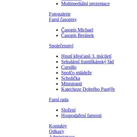
Multimediální prezentace
Fotogalerie
Farní časopisy
Časopis Michael
Časopis Beránek
Společenství
Hnutí křesťanů 3. tisíciletí
Sekulární františkánský řád
Cursillo
Spolčo mládeže
Scholička
Ministranti
Katecheze Dobrého Pastýře
Farní rada
Složení
Hospodaření farnosti
Kontakty
Odkazy
Administrace