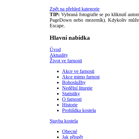
Zpět na přehled kategorie
TIP:
Vybraná fotografie se po kliknutí auto
PageDown nebo mezerník). Kdykoliv můžete p
Escape.
Hlavní nabídka
Úvod
Aktuality
Život ve farnosti
Akce ve farnosti
Akce mimo farnost
Bohoslužby
Nedělní liturgie
Statistiky
O farnosti
Historie
Prohlídka kostela
Stavba kostela
Obecné
Jak přispět