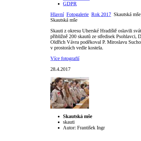
GDPR
Hlavní
Fotogalerie
Rok 2017
Skautská mše
Skautská mše
Skauti z okresu Uherské Hradiště oslavili svá
přibližně 200 skautů ze středisek Psohlavci
Oldřich Vávra poděkoval P. Miroslavu Suchom
v prostorách vedle kostela.
Více fotografií
28.4.2017
Skautská mše
skauti
Autor: František Ingr