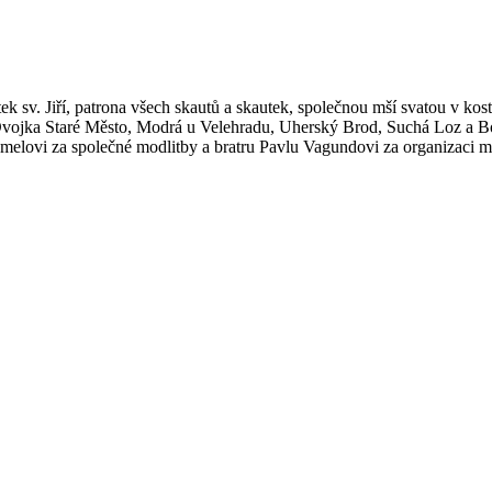
tek sv. Jiří, patrona všech skautů a skautek, společnou mší svatou v kos
, Dvojka Staré Město, Modrá u Velehradu, Uherský Brod, Suchá Loz a B
elovi za společné modlitby a bratru Pavlu Vagundovi za organizaci mš