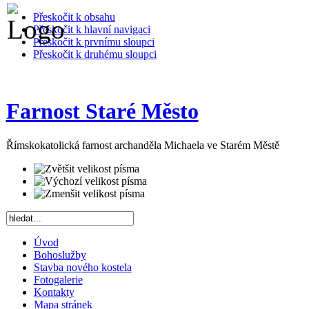
Přeskočit k obsahu
Přeskočit k hlavní navigaci
Přeskočit k prvnímu sloupci
Přeskočit k druhému sloupci
Farnost Staré Město
Římskokatolická farnost archanděla Michaela ve Starém Městě
Úvod
Bohoslužby
Stavba nového kostela
Fotogalerie
Kontakty
Mapa stránek