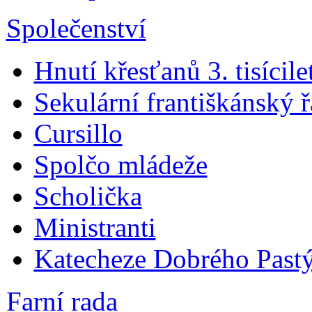
Společenství
Hnutí křesťanů 3. tisícile
Sekulární františkánský 
Cursillo
Spolčo mládeže
Scholička
Ministranti
Katecheze Dobrého Pastý
Farní rada