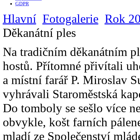
GDPR
Hlavní
Fotogalerie
Rok 2
Děkanátní ples
Na tradičním děkanátním pl
hostů. Přítomné přivítali u
a místní farář P. Miroslav 
vyhrávali Staroměstská kap
Do tomboly se sešlo více ne
obvykle, košt farních pálen
mladí ze Společenství mlád