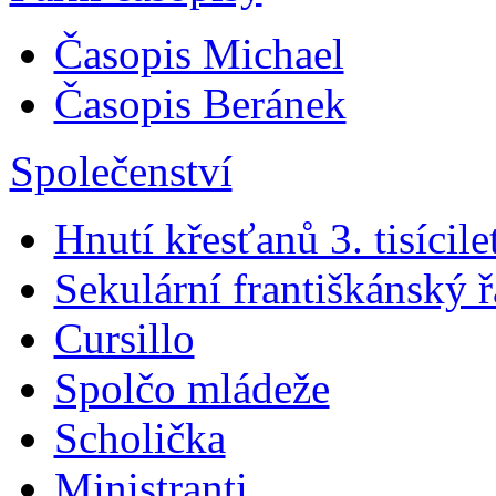
Časopis Michael
Časopis Beránek
Společenství
Hnutí křesťanů 3. tisícile
Sekulární františkánský 
Cursillo
Spolčo mládeže
Scholička
Ministranti