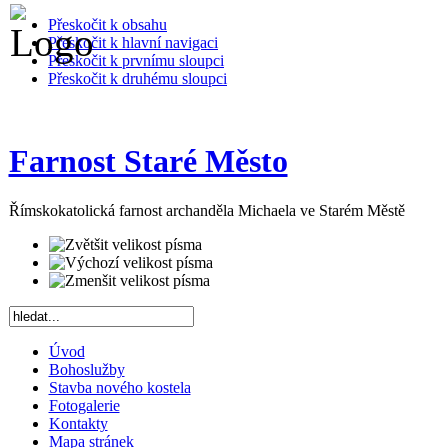
Přeskočit k obsahu
Přeskočit k hlavní navigaci
Přeskočit k prvnímu sloupci
Přeskočit k druhému sloupci
Farnost Staré Město
Římskokatolická farnost archanděla Michaela ve Starém Městě
Úvod
Bohoslužby
Stavba nového kostela
Fotogalerie
Kontakty
Mapa stránek