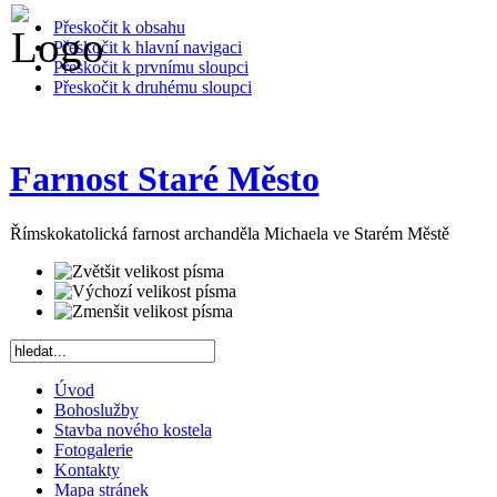
Přeskočit k obsahu
Přeskočit k hlavní navigaci
Přeskočit k prvnímu sloupci
Přeskočit k druhému sloupci
Farnost Staré Město
Římskokatolická farnost archanděla Michaela ve Starém Městě
Úvod
Bohoslužby
Stavba nového kostela
Fotogalerie
Kontakty
Mapa stránek