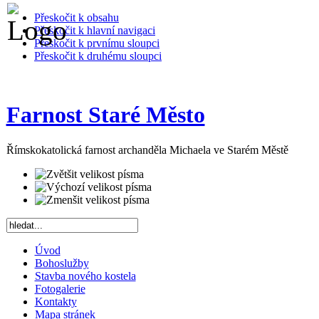
Přeskočit k obsahu
Přeskočit k hlavní navigaci
Přeskočit k prvnímu sloupci
Přeskočit k druhému sloupci
Farnost Staré Město
Římskokatolická farnost archanděla Michaela ve Starém Městě
Úvod
Bohoslužby
Stavba nového kostela
Fotogalerie
Kontakty
Mapa stránek