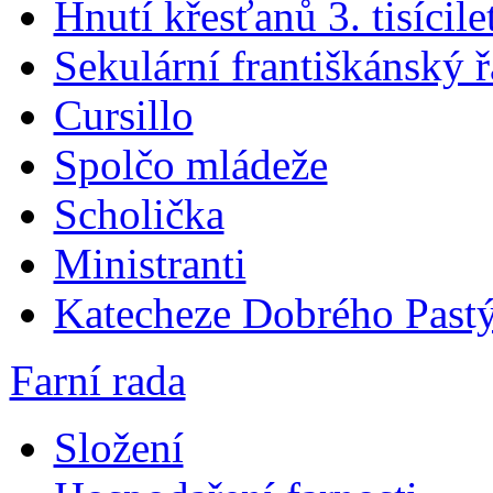
Hnutí křesťanů 3. tisícile
Sekulární františkánský 
Cursillo
Spolčo mládeže
Scholička
Ministranti
Katecheze Dobrého Pastý
Farní rada
Složení