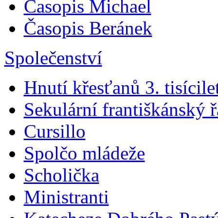
Časopis Michael
Časopis Beránek
Společenství
Hnutí křesťanů 3. tisícile
Sekulární františkánský 
Cursillo
Spolčo mládeže
Scholička
Ministranti