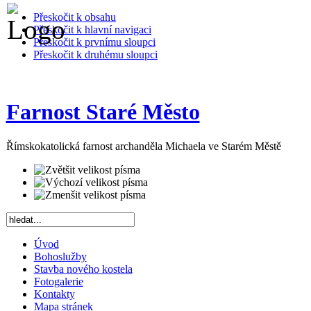
Přeskočit k obsahu
Přeskočit k hlavní navigaci
Přeskočit k prvnímu sloupci
Přeskočit k druhému sloupci
Farnost Staré Město
Římskokatolická farnost archanděla Michaela ve Starém Městě
Úvod
Bohoslužby
Stavba nového kostela
Fotogalerie
Kontakty
Mapa stránek