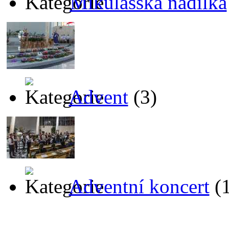
Mikulášská nadílka
Advent
(3)
Adventní koncert
(