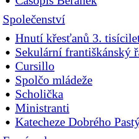
Časopis Beránek
Společenství
Hnutí křesťanů 3. tisícile
Sekulární františkánský 
Cursillo
Spolčo mládeže
Scholička
Ministranti
Katecheze Dobrého Pastý