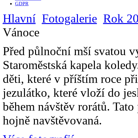
GDPR
Hlavní
Fotogalerie
Rok 2
Vánoce
Před půlnoční mší svatou 
Staroměstská kapela koledy.
děti, které v příštím roce p
jezulátko, které vloží do je
během návštěv rorátů. Tato
hojně navštěvovaná.