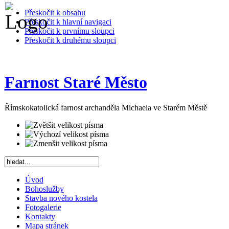
Přeskočit k obsahu
Přeskočit k hlavní navigaci
Přeskočit k prvnímu sloupci
Přeskočit k druhému sloupci
Farnost Staré Město
Římskokatolická farnost archanděla Michaela ve Starém Městě
Úvod
Bohoslužby
Stavba nového kostela
Fotogalerie
Kontakty
Mapa stránek