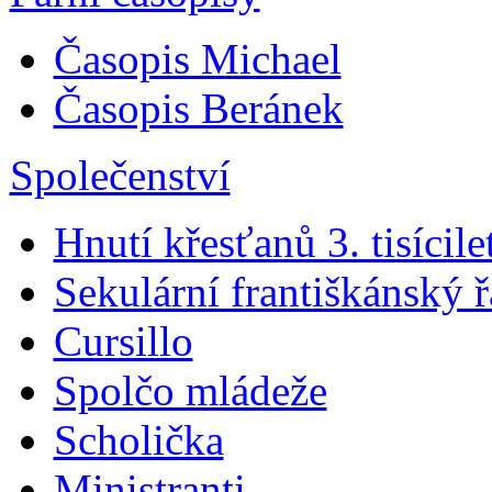
Časopis Michael
Časopis Beránek
Společenství
Hnutí křesťanů 3. tisícile
Sekulární františkánský 
Cursillo
Spolčo mládeže
Scholička
Ministranti