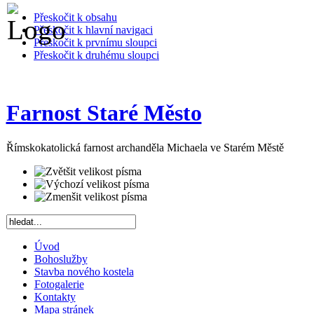
Přeskočit k obsahu
Přeskočit k hlavní navigaci
Přeskočit k prvnímu sloupci
Přeskočit k druhému sloupci
Farnost Staré Město
Římskokatolická farnost archanděla Michaela ve Starém Městě
Úvod
Bohoslužby
Stavba nového kostela
Fotogalerie
Kontakty
Mapa stránek