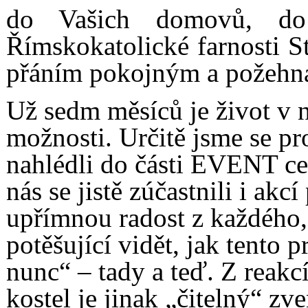
do Vašich domovů, do
Římskokatolické farnosti 
přáním pokojným a požehn
Už sedm měsíců je život v
možnosti. Určitě jsme se p
nahlédli do části EVENT ce
nás se jistě zúčastnili i a
upřímnou radost z každého,
potěšující vidět, jak tento 
nunc“ – tady a teď. Z reakc
kostel je jinak „čitelný“ zve