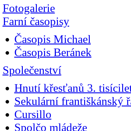
Fotogalerie
Farní časopisy
Časopis Michael
Časopis Beránek
Společenství
Hnutí křesťanů 3. tisícile
Sekulární františkánský 
Cursillo
Spolčo mládeže