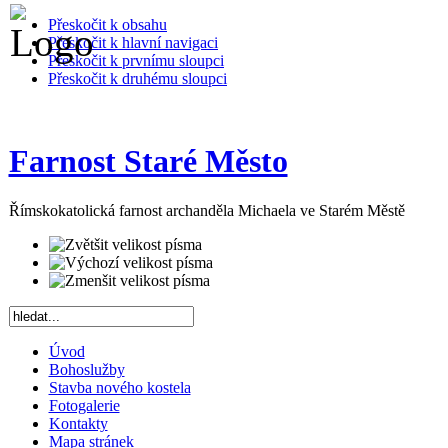
Přeskočit k obsahu
Přeskočit k hlavní navigaci
Přeskočit k prvnímu sloupci
Přeskočit k druhému sloupci
Farnost Staré Město
Římskokatolická farnost archanděla Michaela ve Starém Městě
Úvod
Bohoslužby
Stavba nového kostela
Fotogalerie
Kontakty
Mapa stránek