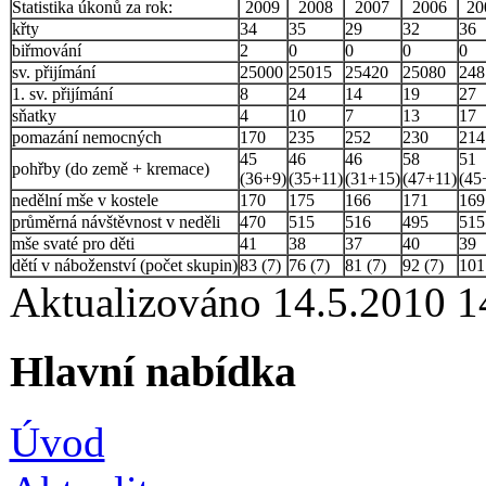
Statistika úkonů za rok:
2009
2008
2007
2006
20
křty
34
35
29
32
36
biřmování
2
0
0
0
0
sv. přijímání
25000
25015
25420
25080
248
1. sv. přijímání
8
24
14
19
27
sňatky
4
10
7
13
17
pomazání nemocných
170
235
252
230
214
45
46
46
58
51
pohřby (do země + kremace)
(36+9)
(35+11)
(31+15)
(47+11)
(45
nedělní mše v kostele
170
175
166
171
169
průměrná návštěvnost v neděli
470
515
516
495
515
mše svaté pro děti
41
38
37
40
39
dětí v náboženství (počet skupin)
83 (7)
76 (7)
81 (7)
92 (7)
101
Aktualizováno 14.5.2010 
Hlavní nabídka
Úvod