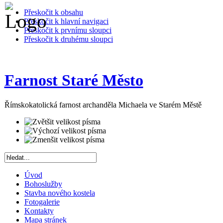
Přeskočit k obsahu
Přeskočit k hlavní navigaci
Přeskočit k prvnímu sloupci
Přeskočit k druhému sloupci
Farnost Staré Město
Římskokatolická farnost archanděla Michaela ve Starém Městě
Úvod
Bohoslužby
Stavba nového kostela
Fotogalerie
Kontakty
Mapa stránek