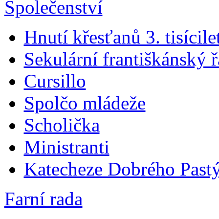
Společenství
Hnutí křesťanů 3. tisícile
Sekulární františkánský 
Cursillo
Spolčo mládeže
Scholička
Ministranti
Katecheze Dobrého Pastý
Farní rada