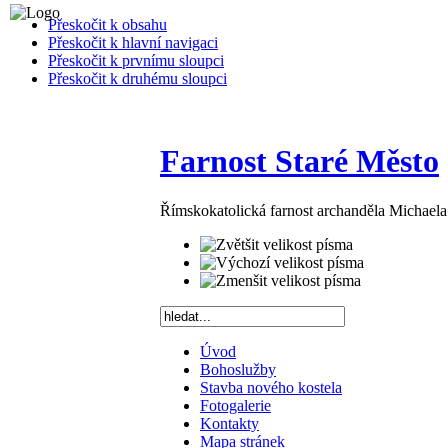
Přeskočit k obsahu
Přeskočit k hlavní navigaci
Přeskočit k prvnímu sloupci
Přeskočit k druhému sloupci
Farnost Staré Město
Římskokatolická farnost archanděla Michael
Úvod
Bohoslužby
Stavba nového kostela
Fotogalerie
Kontakty
Mapa stránek