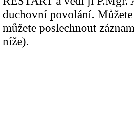
RESTART a vedl ji P.Mgr. 
duchovní povolání. Můžete
můžete poslechnout záznamy
níže).