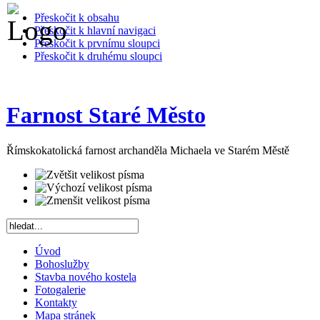
Přeskočit k obsahu
Přeskočit k hlavní navigaci
Přeskočit k prvnímu sloupci
Přeskočit k druhému sloupci
Farnost Staré Město
Římskokatolická farnost archanděla Michaela ve Starém Městě
Úvod
Bohoslužby
Stavba nového kostela
Fotogalerie
Kontakty
Mapa stránek