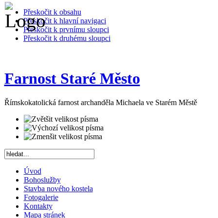
Přeskočit k obsahu
Přeskočit k hlavní navigaci
Přeskočit k prvnímu sloupci
Přeskočit k druhému sloupci
Farnost Staré Město
Římskokatolická farnost archanděla Michaela ve Starém Městě
Úvod
Bohoslužby
Stavba nového kostela
Fotogalerie
Kontakty
Mapa stránek