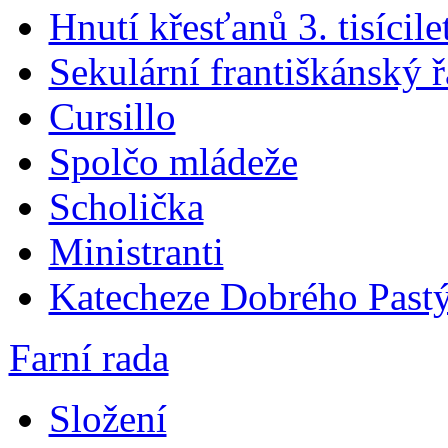
Hnutí křesťanů 3. tisícile
Sekulární františkánský 
Cursillo
Spolčo mládeže
Scholička
Ministranti
Katecheze Dobrého Pastý
Farní rada
Složení