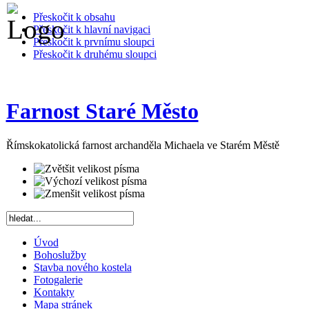
Přeskočit k obsahu
Přeskočit k hlavní navigaci
Přeskočit k prvnímu sloupci
Přeskočit k druhému sloupci
Farnost Staré Město
Římskokatolická farnost archanděla Michaela ve Starém Městě
Úvod
Bohoslužby
Stavba nového kostela
Fotogalerie
Kontakty
Mapa stránek